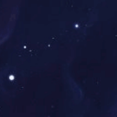
外的足
南京排球队实力
体系中的作用。梅西作为巴萨多年的核心，他不仅是
跑动来拉开防线，同时用自己的视野找到最佳传递路
袭排名
解析聚焦排球运
虽然近年来逐渐转
GA黄金甲官方网站
型，但他依旧是
对想不
动发展与未来展
队友创造出的空间，随时准备接应并完成致命一击。
球员们
望
快的反应速度，通过积极回防帮助球队抢回控球权，
的一部分。而C罗则更多地选择适时回撤，通过其独
位巨星不同风格下，对战术理解与执行上的差异。
2026-01-18
同类型的领导力与团队协作精神，而这种差异也正是
在赛场上各自闪耀光芒。
刻是否能够把握住机会。梅西曾多次在重要比赛中承
兰，他冷静罚入点球，为阿根廷晋级决赛奠定基础。这
关键人物。