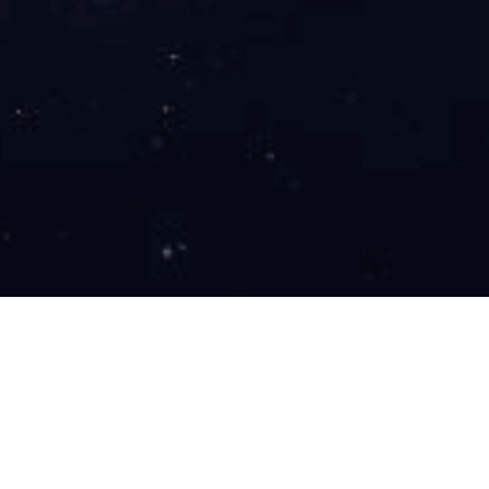
网站地图
邮
A黄金甲官网
SiteMap
果
业
务