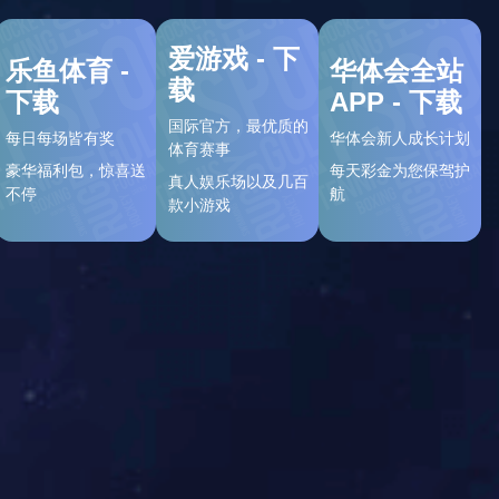
聚焦企业
企业服务
沟通
GA黄金甲平台
推荐文章