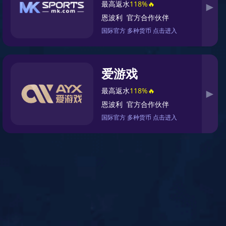
导航
关于
GA黄金甲官网
项目成果