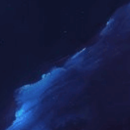
武汉乒乓球队以
杭州排
99分领跑总决赛
体压制
积分榜展现强劲
与实践
实力
分析
2026-01-30
2026-01-29