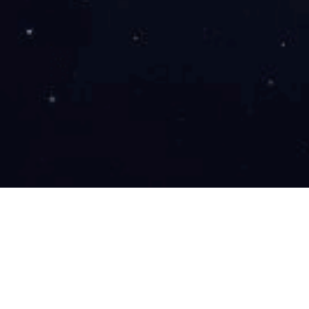
导航
关于
G
常州市武进区东大道555号
项目成
13698097817
聚焦企
上班时间
企业服