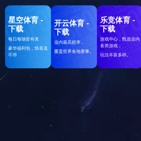
质及表现；最后，将从职业生涯成就和影
够为读者揭示足球巨星之间实力对决背后
量。
1、个人技术对比
个人技术是评判一名足球运动员是否优秀
和精湛的带球技巧而闻名于世。他能够在
以其强健的身体素质和精准的射门著称，
得他的突破往往具有威胁性。
传球能力方面，梅西不仅具备出色的一脚
能送出意想不到的直塞，为队友创造进攻
用自己强大的身体条件完成高难度传球。
至于射门能力，无疑是两位巨星实力对
法，经常能够制造出精彩进球。而C罗则
给予对手致命一击。在这一领域，两者均