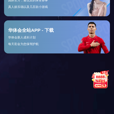
值得一提的是，许多优秀运动员从这个队伍走出后，都
已成为国家代表队的一部分，为中国赢得更多荣誉。因
此，这种稳定而优异的赛事表现，让整个球队获得了极
高的人气与认可度，也进一步巩固了他们在全国排名中
的位置。
4、未来发展展望
随着国家对体育事业越来越重视，深圳乒乓球队也面临
着新的机遇与挑战。未来，他们将继续秉持“稳中求进”
的原则，不断完善自身各方面能力，以求更大的突破。
同时，加大青少年培训力度，将目光投向更年轻一代，
为今后的发展储备人才。
此外，积极开展社区活动及推广普及工作，让更多的人
参与到这项运动中来，是未来发展的另一重点方向。通
过举办各种形式的活动，提高公众对乒乓球运动的认
识，从而促进全社会对这项国球更加深入的发展氛围。