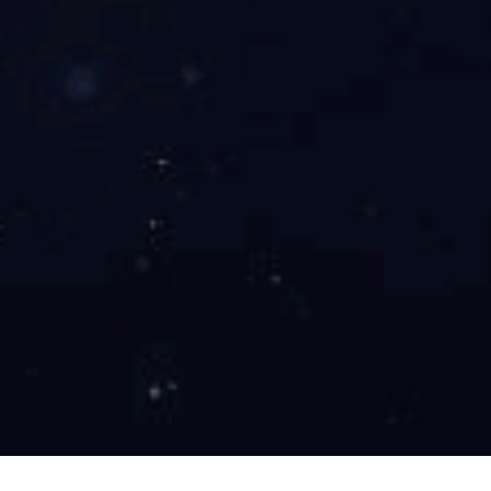
史，更会激励下一代年轻人追逐梦想，实现自我价值，
让我们拭目以待！
导航
关于
GA黄金甲官网
项目成果
聚焦企业