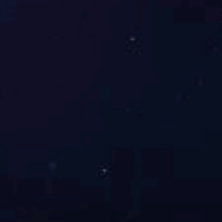
增长点。
最后，通过持续传播正能量和团结精神，武汉足球队不
仅增强了市民之间的联系，还促进了社区建设，让人们
共同为这支代表城市荣誉而努力。这种文化认同感将在
今后的发展中继续深化，并可能吸引更多关注与参与者
加入其中。
总结：
综上所述，武汉足球队以54分领跑全国锦标赛积分榜，
是其多方因素共同作用下取得的一项辉煌成就。从战术
执行到个人能力提升，再到教练团队实力，以及对城市
文化与经济发展的积极影响，都展示出这支球队的不凡
实力和潜力。他们不仅是绿茵场上的奋斗者，也是推动
地方发展的重要力量，将继续书写更加精彩的新篇章。
未来，相信随着训练水平不断提高和阵容深度增加，武