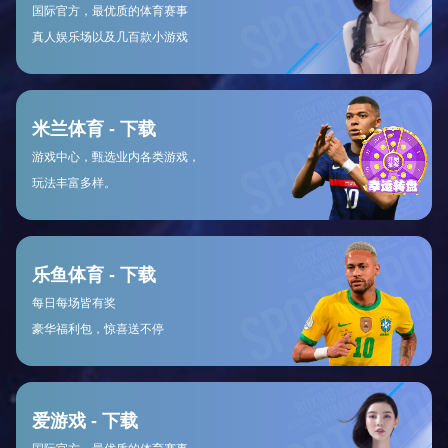
着冷静，多次成功化解险情，确保球队安全。
与此同时，年轻球员也逐渐崭露头角，他们充满活力，
在比赛中给予球队新的动力。这些新鲜血液不仅丰富了
球队阵容，也让老将们感受到竞争压力，从而进一步提
升整体水平。
3、教练团队战略眼光
武汉足球队背后有一支经验丰富且具备战略眼光的教练
团队，他们为球队制定了合理的发展计划并实施有效训
练方案。教练组利用数据分析工具，对每场比赛进行细
致研究，根据对手特点及时调整战术部署，使得球队在
不同情况下都能保持最佳状态。
此外，教练团队还注重心理素质培养，通过专业心理辅
导帮助球员克服压力，使他们在重大赛事中依然保持稳
定心态。这种心理调适无疑增强了运动员在关键时刻做
出正确决策的能力。