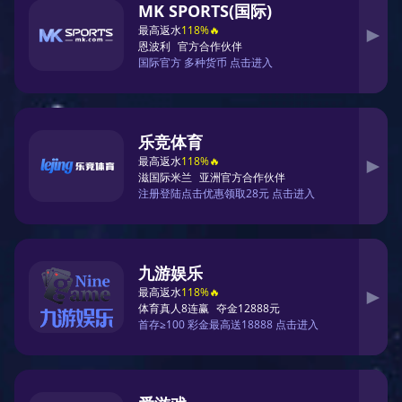
及其对城市文化的影响四个方面详细分析这一成就。通
过深入探讨这些方面，我们能够更全面地理解武汉足球
队为何能在激烈竞争中脱颖而出，以及他们在未来比赛
中可能带来的影响。
1、战术执行与团队协作
武汉足球队之所以能够以54分领跑全国锦标赛，首先得
益于其卓越的战术执行能力。在比赛过程中，球队充分
发挥了各自的位置特点，通过精准的传球和有效的配
合，不断瓦解对手的防线。这种高效的战术运用使得球
队在进攻端表现得尤为突出。
此外，武汉队注重团队协作，每名球员都明白自己的职
责并愿意为整体目标付出努力。在场上，无论是前锋还
是后卫，都能根据形势变化迅速调整位置，相互之间形
成默契，使得整个球队如同一个精密的机器，有条不紊
地运转。