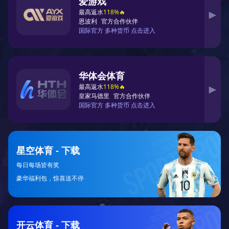
对手时总能找到有效的方法应对挑战。
最后，从心理素质来看，重庆排球队具备了良好的应变
能力。在多场紧张刺激的比赛中，他们能够保持冷静头
脑，不被外界因素影响，这种心理优势使他们在关键时
刻往往能够逆转局势，实现胜利。
2、战术执行能力
战术执行能力是评价一支优秀排球队的重要指标之一。
重庆排球队在这方面表现尤为突出，他们不仅拥有丰富
多样的进攻战术，还具备严密有效的防守策略。在比赛
过程中，根据实时情况调整战术，使得每次进攻都能达
到最佳效果。
特别是在发球和接发球环节，重庆队通过精准定位和快
速反应，多次打乱对手的阵脚。这种针对性的战术安
排，使得他们在许多场次中占据了主动权，大大提高了