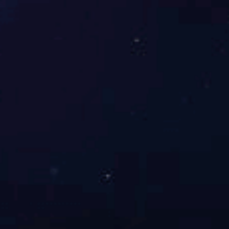
展望未来，无论是进一步强化技战术水平
GA黄金甲官
方网站
还是持续挖掘年轻人才，相信重庆排球队都将继
续秉持团结合作、奋勇拼搏理念，在更广阔的平台上创
造更多佳绩，引领中国女排事业向前发展！